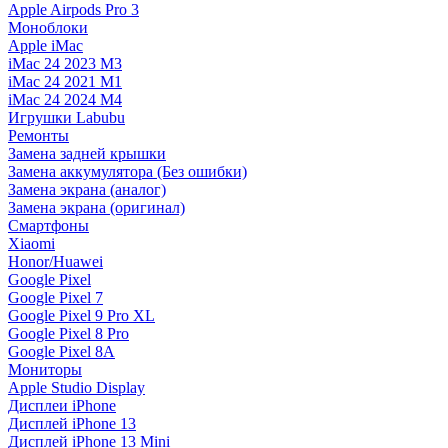
Apple Airpods Pro 3
Моноблоки
Apple iMac
iMac 24 2023 M3
iMac 24 2021 M1
iMac 24 2024 M4
Игрушки Labubu
Ремонты
Замена задней крышки
Замена аккумулятора (Без ошибки)
Замена экрана (аналог)
Замена экрана (оригинал)
Смартфоны
Xiaomi
Honor/Huawei
Google Pixel
Google Pixel 7
Google Pixel 9 Pro XL
Google Pixel 8 Pro
Google Pixel 8A
Мониторы
Apple Studio Display
Дисплеи iPhone
Дисплей iPhone 13
Дисплей iPhone 13 Mini