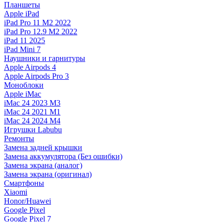
Планшеты
Apple iPad
iPad Pro 11 M2 2022
iPad Pro 12.9 M2 2022
iPad 11 2025
iPad Mini 7
Наушники и гарнитуры
Apple Airpods 4
Apple Airpods Pro 3
Моноблоки
Apple iMac
iMac 24 2023 M3
iMac 24 2021 M1
iMac 24 2024 M4
Игрушки Labubu
Ремонты
Замена задней крышки
Замена аккумулятора (Без ошибки)
Замена экрана (аналог)
Замена экрана (оригинал)
Смартфоны
Xiaomi
Honor/Huawei
Google Pixel
Google Pixel 7