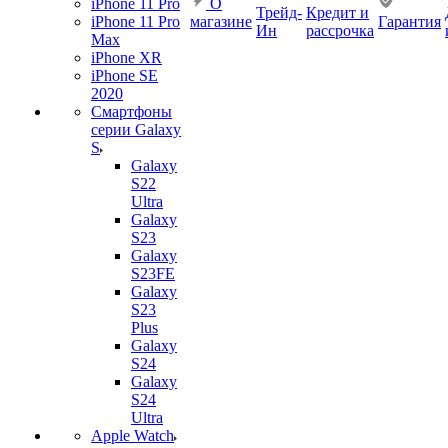
iPhone 11 Pro
О
Трейд-
Кредит и
iPhone 11 Pro
магазине
Гарантия
Ин
рассрочка
Max
iPhone XR
iPhone SE
2020
Смартфоны
серии Galaxy
S
Galaxy
S22
Ultra
Galaxy
S23
Galaxy
S23FE
Galaxy
S23
Plus
Galaxy
S24
Galaxy
S24
Ultra
Apple Watch