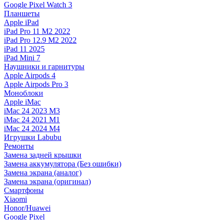
Google Pixel Watch 3
Планшеты
Apple iPad
iPad Pro 11 M2 2022
iPad Pro 12.9 M2 2022
iPad 11 2025
iPad Mini 7
Наушники и гарнитуры
Apple Airpods 4
Apple Airpods Pro 3
Моноблоки
Apple iMac
iMac 24 2023 M3
iMac 24 2021 M1
iMac 24 2024 M4
Игрушки Labubu
Ремонты
Замена задней крышки
Замена аккумулятора (Без ошибки)
Замена экрана (аналог)
Замена экрана (оригинал)
Смартфоны
Xiaomi
Honor/Huawei
Google Pixel