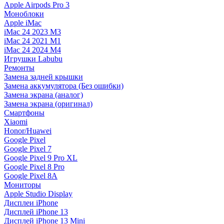
Apple Airpods Pro 3
Моноблоки
Apple iMac
iMac 24 2023 M3
iMac 24 2021 M1
iMac 24 2024 M4
Игрушки Labubu
Ремонты
Замена задней крышки
Замена аккумулятора (Без ошибки)
Замена экрана (аналог)
Замена экрана (оригинал)
Смартфоны
Xiaomi
Honor/Huawei
Google Pixel
Google Pixel 7
Google Pixel 9 Pro XL
Google Pixel 8 Pro
Google Pixel 8A
Мониторы
Apple Studio Display
Дисплеи iPhone
Дисплей iPhone 13
Дисплей iPhone 13 Mini