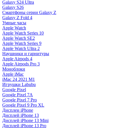
Galaxy S24 Ultra
Galaxy S26
Смартфоны серии Galaxy Z
Galaxy Z Fold 4
Умные часы
Apple Watch
Apple Watch Series 10
Apple Watch SE2
Apple Watch Series 9
Apple Watch Ultra 2
Наушники и гарнитуры
Apple Airpods 4
Apple Airpods Pro 3
Моноблоки
Apple iMac
iMac 24 2021 M1
Игрушки Labubu
Google Pixel
Google Pixel 7А
Google Pixel 7 Pro
Google Pixel 9 Pro XL
Дисплеи iPhone
Дисплей iPhone 13
Дисплей iPhone 13 Mini
Дисплей iPhone 13 Pro