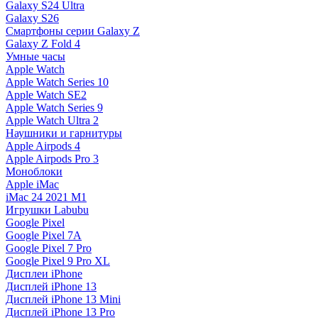
Galaxy S24 Ultra
Galaxy S26
Смартфоны серии Galaxy Z
Galaxy Z Fold 4
Умные часы
Apple Watch
Apple Watch Series 10
Apple Watch SE2
Apple Watch Series 9
Apple Watch Ultra 2
Наушники и гарнитуры
Apple Airpods 4
Apple Airpods Pro 3
Моноблоки
Apple iMac
iMac 24 2021 M1
Игрушки Labubu
Google Pixel
Google Pixel 7А
Google Pixel 7 Pro
Google Pixel 9 Pro XL
Дисплеи iPhone
Дисплей iPhone 13
Дисплей iPhone 13 Mini
Дисплей iPhone 13 Pro