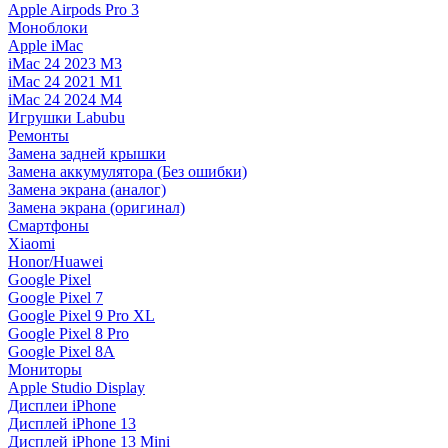
Apple Airpods Pro 3
Моноблоки
Apple iMac
iMac 24 2023 M3
iMac 24 2021 M1
iMac 24 2024 M4
Игрушки Labubu
Ремонты
Замена задней крышки
Замена аккумулятора (Без ошибки)
Замена экрана (аналог)
Замена экрана (оригинал)
Смартфоны
Xiaomi
Honor/Huawei
Google Pixel
Google Pixel 7
Google Pixel 9 Pro XL
Google Pixel 8 Pro
Google Pixel 8A
Мониторы
Apple Studio Display
Дисплеи iPhone
Дисплей iPhone 13
Дисплей iPhone 13 Mini