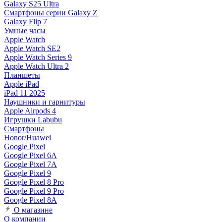
Galaxy S25 Ultra
Смартфоны серии Galaxy Z
Galaxy Flip 7
Умные часы
Apple Watch
Apple Watch SE2
Apple Watch Series 9
Apple Watch Ultra 2
Планшеты
Apple iPad
iPad 11 2025
Наушники и гарнитуры
Apple Airpods 4
Игрушки Labubu
Смартфоны
Honor/Huawei
Google Pixel
Google Pixel 6A
Google Pixel 7А
Google Pixel 9
Google Pixel 8 Pro
Google Pixel 9 Pro
Google Pixel 8A
О магазине
О компании