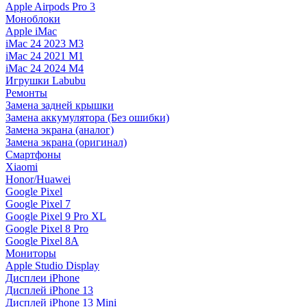
Apple Airpods Pro 3
Моноблоки
Apple iMac
iMac 24 2023 M3
iMac 24 2021 M1
iMac 24 2024 M4
Игрушки Labubu
Ремонты
Замена задней крышки
Замена аккумулятора (Без ошибки)
Замена экрана (аналог)
Замена экрана (оригинал)
Смартфоны
Xiaomi
Honor/Huawei
Google Pixel
Google Pixel 7
Google Pixel 9 Pro XL
Google Pixel 8 Pro
Google Pixel 8A
Мониторы
Apple Studio Display
Дисплеи iPhone
Дисплей iPhone 13
Дисплей iPhone 13 Mini