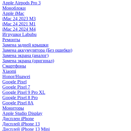
Apple Airpods Pro 3
Моноблоки
Apple iMac
iMac 24 2023 M3
iMac 24 2021 M1
iMac 24 2024 M4
Игрушки Labubu
Ремонты
Замена задней крышки
Замена аккумулятора (Без ошибки)
Замена экрана (аналог)
Замена экрана (оригинал)
Смартфоны
Xiaomi
Honor/Huawei
Google Pixel
Google Pixel 7
Google Pixel 9 Pro XL
Google Pixel 8 Pro
Google Pixel 8A
Мониторы
Apple Studio Display
Дисплеи iPhone
Дисплей iPhone 13
Дисплей iPhone 13 Mini